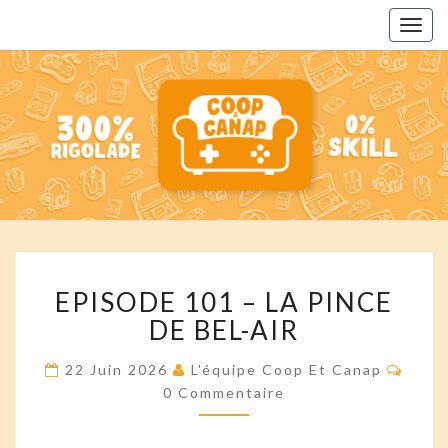
Togg
navig
COOP
Des
Podcasts
Pour
ET
Toute La
Famille
CANAP'
EPISODE
EPISODE 101 – LA PINCE
101
–
DE BEL-AIR
LA
PINCE
Comm
22 Juin 2026
L'équipe Coop Et Canap
DE
0 Commentaire
BEL-
AIR