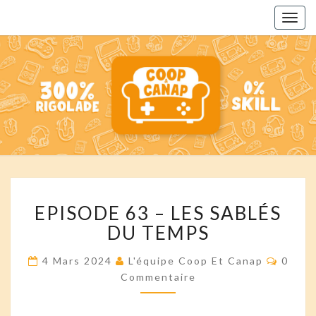
Togg
navig
COOP
Des
Podcasts
Pour
ET
Toute La
Famille
CANAP'
EPISODE
EPISODE 63 – LES SABLÉS
63
–
DU TEMPS
LES
SABLÉS
Comme
4 Mars 2024
L'équipe Coop Et Canap
0
DU
Commentaire
TEMPS