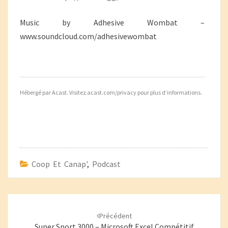
Music by Adhesive Wombat –
www.soundcloud.com/adhesivewombat
Hébergé par Acast. Visitez
acast.com/privacy
pour plus d’informations.
Coop Et Canap'
,
Podcast
Navigation
d'article
Précédent
Super Sport 3000 – Microsoft Excel Compétitif