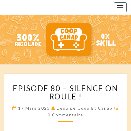
Togg
navig
COOP
Des
Podcasts
Pour
ET
Toute La
Famille
CANAP'
EPISODE
EPISODE 80 – SILENCE ON
80
–
ROULE !
SILENCE
ON
Comm
17 Mars 2025
L'équipe Coop Et Canap
ROULE
0 Commentaire
!