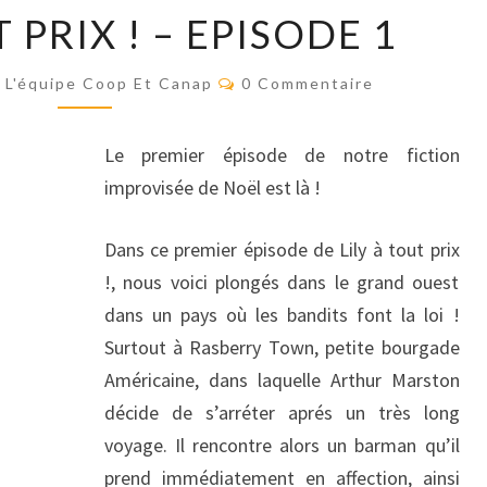
LILY
T PRIX ! – EPISODE 1
À
TOUT
Commentaires
PRIX
L'équipe Coop Et Canap
0 Commentaire
!
–
Le premier épisode de notre fiction
EPISODE
improvisée de Noël est là !
1
Dans ce premier épisode de Lily à tout prix
!, nous voici plongés dans le grand ouest
dans un pays où les bandits font la loi !
Surtout à Rasberry Town, petite bourgade
Américaine, dans laquelle Arthur Marston
décide de s’arréter aprés un très long
voyage. Il rencontre alors un barman qu’il
prend immédiatement en affection, ainsi