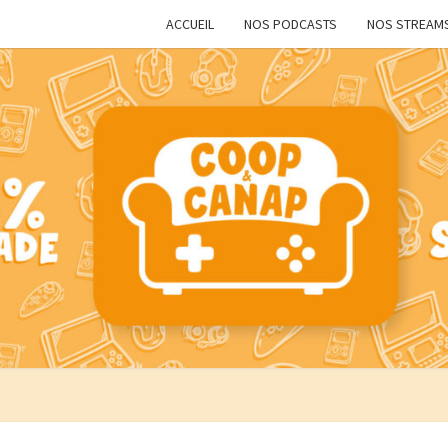
ACCUEIL
NOS PODCASTS
NOS STREAM
COO
Des
Podcasts
Pour
Toute La
ET
Famille
CANA