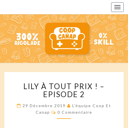
Togg
navig
COOP
Des
Podcasts
Pour
ET
Toute La
Famille
CANAP'
LILY
LILY À TOUT PRIX ! –
À
TOUT
EPISODE 2
PRIX
!
29 Décembre 2019
L'équipe Coop Et
–
Commentaires
Canap
0 Commentaire
EPISODE
2