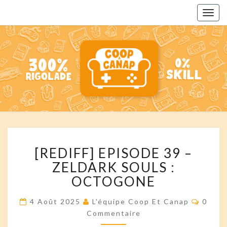
Togg
navig
COOP
Des
Podcasts
Pour
ET
Toute La
Famille
CANAP'
[REDIFF]
[REDIFF] EPISODE 39 –
EPISODE
39
ZELDARK SOULS :
–
OCTOGONE
ZELDARK
SOULS
Comme
4 Août 2025
L'équipe Coop Et Canap
0
:
Commentaire
OCTOGONE