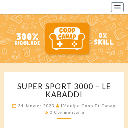
Togg
navig
COOP
Des
Podcasts
Pour
ET
Toute La
Famille
CANAP'
SUPER
SUPER SPORT 3000 – LE
SPORT
3000
KABADDI
–
LE
24 Janvier 2023
L'équipe Coop Et Canap
KABADDI
Commentaires
0 Commentaire